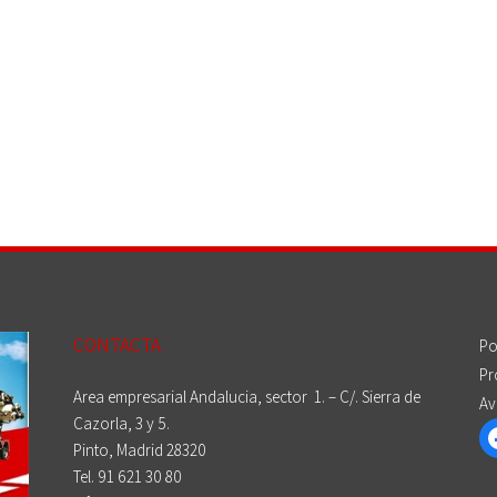
CONTACTA
Po
Pr
Area empresarial Andalucia, sector 1. – C/. Sierra de
Av
Cazorla, 3 y 5.
Pinto, Madrid 28320
Tel. 91 621 30 80