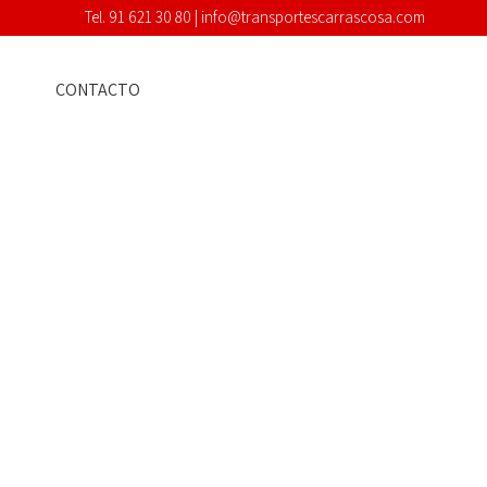
Tel. 91 621 30 80 |
info@transportescarrascosa.com
CONTACTO